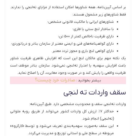
بر اساس آیین‌نامه، همه شناورها امکان استفاده از مزایای ته‌لنجی را ندارند.
فقط شناورهای زیر مشمول هستند:
شناورهای ایرانی با مالکیت قانونی مشخص؛
با ساختار لنج سنتی یا فلزی؛
دارای ظرفیت ناخالص کمتر از ۵۰۰ تن؛
دارای گواهینامه‌های فنی و ایمنی معتبر از سازمان بنادر و دریانوردی؛
دارای گواهی لنج باری و مجوز تردد معتبر.
یک نکته مهم برای مالکان لنج این است که افزایش ظاهری ظرفیت شناور
باعث افزایش سهمیه یا امتیاز ته‌لنجی نمی‌شود. سازمان بنادر موظف است
ظرفیت واقعی را پایش کند و در صورت وجود مغایرت، آن را اصلاح نماید.
صادرات خرد چیست؟
بیشتر بخوانید :
سقف واردات ته لنجی
واردات ته‌لنجی سقف و محدودیت مشخصی دارد. طبق آیین‌نامه:
حداکثر ۷٪ ارزش کل واردات کشور می‌تواند از طریق رویه ملوانی
(ته‌لنجی) انجام شود.
این سقف به‌صورت سهمیه‌بندی تعریف می‌شود و توسط «کارگروه»
مربوطه در سطح ملی و استانی توزیع و مدیریت می‌گردد.