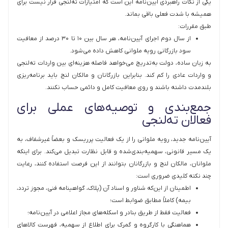
یکی از نکات راهبردی آیین‌نامه این است که امتیازات ته‌لنجی قرار نیست برای
همیشه با شدت فعلی باقی بماند.
طبق مقررات:
از سال دوم اجرای آیین‌نامه، هر سال بین ۱۰ تا ۳۰ درصد از معافیت
سود بازرگانی رویه ملوانی کاهش داده می‌شود.
به زبان ساده، دولت به‌تدریج می‌خواهد فاصله هزینه‌ای بین واردات ته‌لنجی
و واردات عادی را کم کند. بنابراین بازرگانان و مالکان لنج باید برنامه‌ریزی
بلندمدت داشته باشند و روی معافیت کامل و دائمی حساب نکنند.
جمع‌بندی و توصیه‌های عملی برای
فعالان ته‌لنجی
آیین‌نامه جدید، رویه ملوانی را از یک فعالیت پرریسک و بعضاً غیرشفاف، به
یک مسیر قانونی، سهمیه‌بندی‌شده و قابل نظارت تبدیل می‌کند. برای اینکه
ملوانان، مالکان لنج و بازرگانان بتوانند از این فرصت استفاده کنند، رعایت
چند نکته کلیدی ضروری است:
اطمینان از این‌که شناور و اسناد آن (پلاک، گواهینامه فنی، مجوز تردد،
بیمه) کاملاً مطابق ضوابط است؛
فعالیت فقط از طریق بنادر و اسکله‌های مجاز اعلامی در آیین‌نامه؛
هماهنگی با کارگروه و گمرک برای اطلاع از سهمیه، فهرست کالاهای