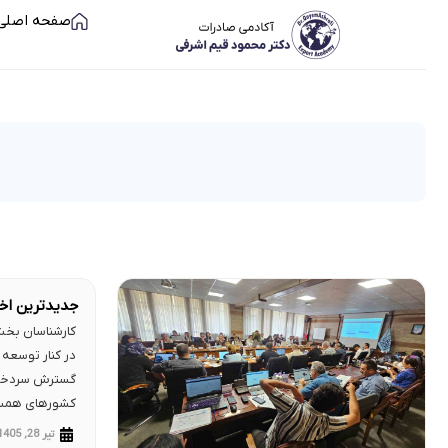
صفحه اصلی
جدیدترین اخب
1405) | آزاد شد!
کارشناسان بخ
در کنار توسعه 
گسترش سردخانه‌ه
کشورهای همسای
تیر 28, 1405