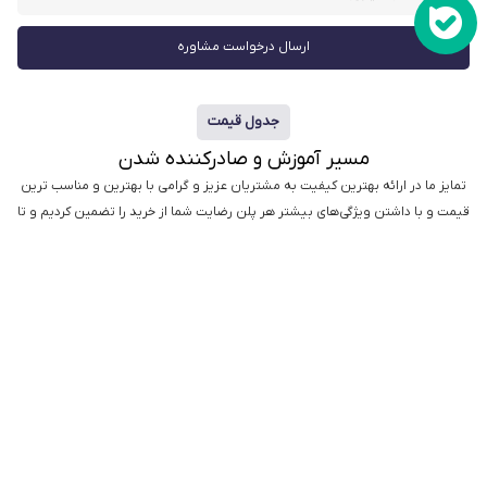
ارسال درخواست مشاوره
جدول قیمت
مسیر آموزش و صادرکننده شدن
تمایز ما در ارائه بهترین کیفیت به مشتریان عزیز و گرامی با بهترین و مناسب ترین
قیمت و با داشتن ویژگی‌های بیشتر هر پلن رضایت شما از خرید را تضمین کردیم و تا
آخر مسیر همراهتان خواهیم بود.
مقدماتی
پیشرفته
کوچینگ
بیزینس
VIP
CIP
از صفر صفر
از صفر تا 100
از 100 تا اوج
65,500,000
23,950,000
22,950,000
تومان
تومان
تومان
برای تازه کارها
برای با سابقه ها
برای وسط
میدون
پیشنیاز نداره
پیشنیاز لازم
پیشنیاز لازم
-
دوره بیزینس