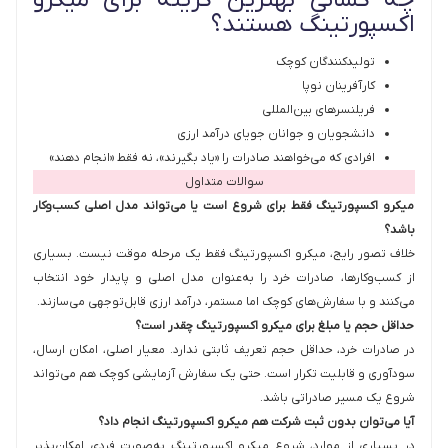
اکسپورتینگ هستند؟
تولیدکنندگان کوچک
کارآفرینان نوپا
فریلنسرهای بین‌المللی
دانشجویان و جوانان جویای درآمد ارزی
افرادی که می‌خواهند صادرات را «یاد بگیرند»، نه فقط «انجام دهند»
سوالات متداول
میکرو اکسپورتینگ فقط برای شروع است یا می‌تواند مدل اصلی کسب‌وکار
باشد؟
خلاف تصور رایج، میکرو اکسپورتینگ فقط یک مرحله موقت نیست. بسیاری
از کسب‌وکارها، صادرات خرد را به‌عنوان مدل اصلی و پایدار خود انتخاب
می‌کنند و با سفارش‌های کوچک اما مستمر، درآمد ارزی قابل‌توجهی می‌سازند.
حداقل حجم یا مبلغ برای میکرو اکسپورتینگ چقدر است؟
در صادرات خرد، حداقل حجم تعریف ثابتی ندارد. معیار اصلی، امکان ارسال،
سودآوری و قابلیت تکرار است. حتی یک سفارش آزمایشی کوچک هم می‌تواند
شروع یک مسیر صادراتی باشد.
آیا می‌توان بدون ثبت شرکت هم میکرو اکسپورتینگ انجام داد؟
در بسیاری از موارد، شروع میکرو اکسپورتینگ به‌صورت فردی امکان‌پذیر