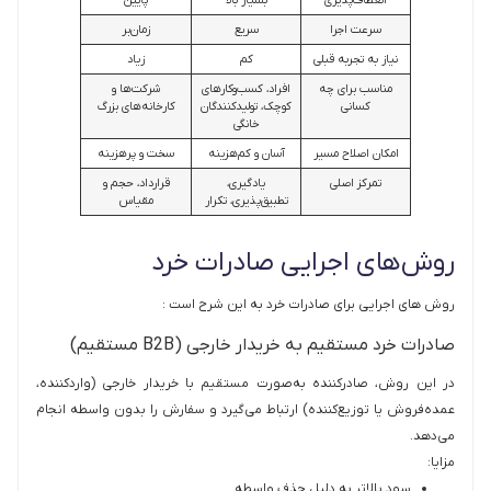
انعطاف‌پذیری
بسیار بالا
پایین
سرعت اجرا
سریع
زمان‌بر
نیاز به تجربه قبلی
کم
زیاد
مناسب برای چه
افراد، کسب‌وکارهای
شرکت‌ها و
کسانی
کوچک، تولیدکنندگان
کارخانه‌های بزرگ
خانگی
امکان اصلاح مسیر
آسان و کم‌هزینه
سخت و پرهزینه
تمرکز اصلی
یادگیری،
قرارداد، حجم و
تطبیق‌پذیری، تکرار
مقیاس
روش‌های اجرایی صادرات خرد
روش های اجرایی برای صادرات خرد به این شرح است :
صادرات خرد مستقیم به خریدار خارجی (B2B مستقیم)
در این روش، صادرکننده به‌صورت مستقیم با خریدار خارجی (واردکننده،
عمده‌فروش یا توزیع‌کننده) ارتباط می‌گیرد و سفارش را بدون واسطه انجام
می‌دهد.
مزایا:
سود بالاتر به دلیل حذف واسطه