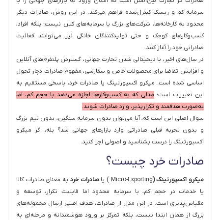
صادرات در تجارت بین‌الملل است که امکان ورود به بازارهای جهانی را با
سرمایه کم و ریسک کنترل‌شده فراهم می‌کند. در این روش، صادرات دیگر
محدود به کارخانه‌ها، شرکت‌های بزرگ یا سرمایه‌های کلان نیست؛ بلکه افراد،
کسب‌وکارهای کوچک و حتی تولیدکنندگان خانگی نیز می‌توانند فعالیت
صادراتی خود را آغاز کنند.
در سال‌های اخیر، با دیجیتالی شدن تجارت جهانی، گسترش پلتفرم‌های آنلاین
و افزایش تقاضا برای محصولات خاص و سفارشی، مفهوم صادرات دچار تحول
اساسی شده است. میکرو اکسپورتینگ یا صادرات خرد، پاسخی مستقیم به
این تغییرات است؛
مدلی که به کسب‌وکارها اجازه می‌دهد با حجم کم، اما
به‌صورت هدفمند و تکرارپذیر، وارد صادرات شوند.
سوال اصلی این است که، آیا می‌توان بدون سرمایه سنگین، بدون تیم بزرگ
و بدون تجربه قبلی صادراتی وارد بازارهای جهانی شد؟ بله، اگر میکرو
اکسپورتینگ را درست بشناسید و اصولی اجرا کنید.
صادرات خرد چیست؟
میکرو اکسپورتینگ (
Micro-Exporting ) یا
صادرات خرد
به معنای صادرات کالا
یا خدمات در حجم کم، با سرمایه محدود اما قابلیت تکرار، توسعه و
مقیاس‌پذیری است. در این مدل از صادرات، هدف اصلی ارسال محموله‌های
بزرگ از همان ابتدا نیست، بلکه تمرکز بر ورود هوشمندانه و مرحله‌ای به