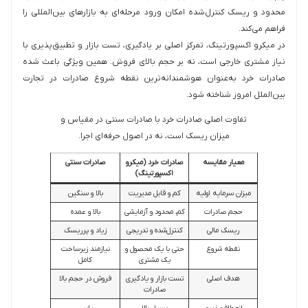
محدود و ریسک کنترل‌شده امکان ورود مرحله‌ای به بازارهای بین‌المللی را
فراهم می‌کند.
در میکرو اکسپورتینگ، تمرکز اصلی بر یادگیری، تست بازار و تطبیق‌پذیری با
نیاز مشتری خارجی است، نه بر حجم بالای فروش. همین ویژگی باعث شده
صادرات خرد به‌عنوان هوشمندانه‌ترین نقطه شروع صادرات در تجارت
بین‌الملل امروز شناخته شود.
تفاوت اصلی صادرات خرد با صادرات سنتی در مقیاس و
میزان ریسک است، نه در اصول حرفه‌ای اجرا.
معیار مقایسه
صادرات خرد (میکرو
صادرات سنتی
اکسپورتینگ)
میزان سرمایه اولیه
کم و قابل مدیریت
بالا و سنگین
حجم صادرات
کم، محدود و آزمایشی
بالا و عمده
ریسک مالی
کنترل‌شده و تدریجی
زیاد و پرریسک
نقطه شروع
حتی با یک محصول و
نیازمند زیرساخت
یک مشتری
کامل
هدف اصلی
تست بازار و یادگیری
فروش در حجم بالا
صادرات