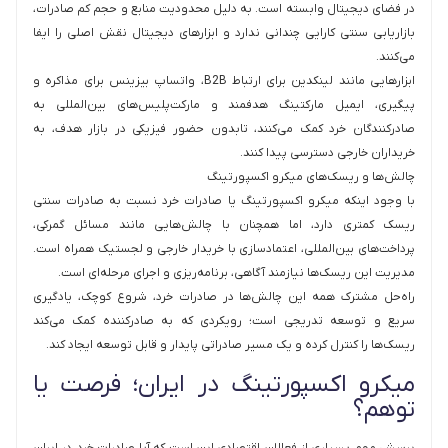
در فضای دیجیتال وابسته است. به دلیل محدودیت منابع و حجم کم صادرات،
بازاریابی سنتی کارایی چندانی ندارد و ابزارهای دیجیتال نقش اصلی را ایفا
می‌کنند.
ابزارهایی مانند لینکدین برای ارتباط B2B، واتساپ بیزینس برای مذاکره و
پیگیری، ایمیل مارکتینگ هدفمند و مارکت‌پلیس‌های بین‌المللی به
صادرکنندگان خرد کمک می‌کنند، تابدون حضور فیزیکی در بازار هدف، به
خریداران خارجی دسترسی پیدا کنند.
چالش‌ها و ریسک‌های میکرو اکسپورتینگ
با وجود اینکه میکرو اکسپورتینگ یا صادرات خرد نسبت به صادرات سنتی
ریسک کمتری دارد، اما همچنان با چالش‌هایی مانند مسائل گمرکی،
پرداخت‌های بین‌المللی، اعتمادسازی با خریدار خارجی و لجستیک همراه است.
مدیریت این ریسک‌ها نیازمند آگاهی، برنامه‌ریزی و اجرای مرحله‌ای است.
راه‌حل مشترک همه این چالش‌ها در صادرات خرد، شروع کوچک، یادگیری
سریع و توسعه تدریجی است؛ رویکردی که به صادرکننده کمک می‌کند
ریسک‌ها را کنترل کرده و یک مسیر صادراتی پایدار و قابل توسعه ایجاد کند.
میکرو اکسپورتینگ در ایران؛ فرصت یا
توهم؟
پرسش مهم بسیاری از فعالان اقتصادی این است که آیا صادرات خرد در ایران