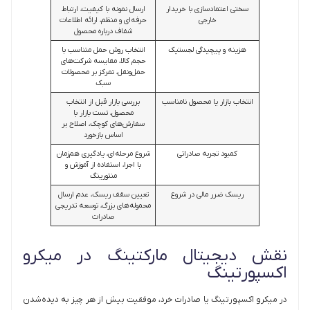
سختی اعتمادسازی با خریدار
ارسال نمونه با کیفیت، ارتباط
خارجی
حرفه‌ای و منظم، ارائه اطلاعات
شفاف درباره محصول
هزینه و پیچیدگی لجستیک
انتخاب روش حمل متناسب با
حجم کالا، مقایسه شرکت‌های
حمل‌ونقل، تمرکز بر محصولات
سبک
انتخاب بازار یا محصول نامناسب
بررسی بازار قبل از انتخاب
محصول، تست بازار با
سفارش‌های کوچک، اصلاح بر
اساس بازخورد
کمبود تجربه صادراتی
شروع مرحله‌ای، یادگیری هم‌زمان
با اجرا، استفاده از آموزش و
منتورینگ
ریسک ضرر مالی در شروع
تعیین سقف ریسک، عدم ارسال
محموله‌های بزرگ، توسعه تدریجی
صادرات
نقش دیجیتال مارکتینگ در میکرو
اکسپورتینگ
در میکرو اکسپورتینگ یا صادرات خرد، موفقیت بیش از هر چیز به دیده‌شدن