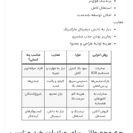
برندینگ قوی‌تر
استقلال کامل
امکان توسعه بلندمدت
معایب:
نیاز به دانش دیجیتال مارکتینگ
زمان‌بر بودن جذب مشتری
هزینه اولیه طراحی و محتوا
روش اجرایی
مزایا
معایب
مناسب چه
کسانی؟
صادرات
سود بالا، کنترل
نیاز به مهارت و
افراد حرفه‌ای‌تر
مستقیم B2B
کامل
تجربه
مارکت‌پلیس‌ها
دسترسی سریع،
کارمزد و رقابت
مبتدی‌ها
ی بین‌المللی
اعتماد بالا
شدید
صادرات به
هزینه کم،
بازار محدود
شروع‌کنندگان
کشورهای
سرعت بالا
همسایه
فروش آنلاین
برندینگ و
نیاز به دانش
کسب‌وکارهای
مستقل
استقلال
دیجیتال
آینده‌نگر