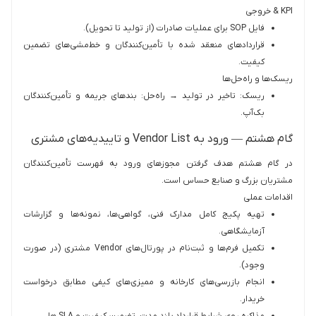
KPI & خروجی‌
فایل SOP برای عملیات صادرات (از تولید تا تحویل).
قراردادهای منعقد شده با تأمین‌کنندگان و خط‌مشی‌های تضمین
کیفیت.
ریسک‌ها و راه‌حل‌ها
ریسک: تاخیر در تولید → راه‌حل: بندهای جریمه و تأمین‌کنندگان
بک‌آپ.
گام هشتم — ورود به Vendor List و تاییدیه‌های مشتری
در گام هشتم هدف گرفتن مجوزهای ورود به فهرست تأمین‌کنندگان
مشتریان بزرگ و صنایع حساس است.
اقدامات عملی
تهیه پکیج کامل مدارک فنی، گواهی‌ها، نمونه‌ها و گزارشات
آزمایشگاهی.
تکمیل فرم‌ها و ثبت‌نام در پورتال‌های Vendor مشتری (در صورت
وجود).
انجام بازرسی‌های کارخانه و ممیزی‌های کیفی مطابق درخواست
خریدار.
مذاکره روی شرایط قرارداد بلند مدت، تضمین کیفیت و SLA ها.