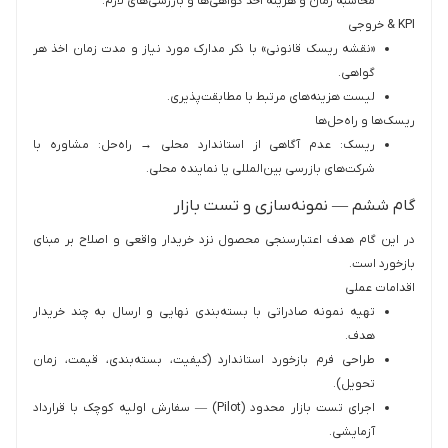
محاسبه زمان و هزینه اخذ گواهی‌ها و بازرسی‌های لازم.
KPI & خروجی‌
«نقشه ریسک قانونی» با ذکر مدارک مورد نیاز و مدت زمان اخذ هر
گواهی.
لیست هزینه‌های مرتبط با مطابقت‌پذیری.
ریسک‌ها و راه‌حل‌ها
ریسک: عدم آگاهی از استاندارد محلی → راه‌حل: مشاوره با
شرکت‌های بازرسی بین‌المللی یا نماینده محلی.
گام ششم — نمونه‌سازی و تست بازار
در این گام هدف اعتبارسنجی محصول نزد خریدار واقعی و اصلاح بر مبنای
بازخورد است.
اقدامات عملی
تهیه نمونه صادراتی با بسته‌بندی نهایی و ارسال به چند خریدار
هدف.
طراحی فرم بازخورد استاندارد (کیفیت، بسته‌بندی، قیمت، زمان
تحویل).
اجرای تست بازار محدود (Pilot) — سفارش اولیه کوچک با قرارداد
آزمایشی.