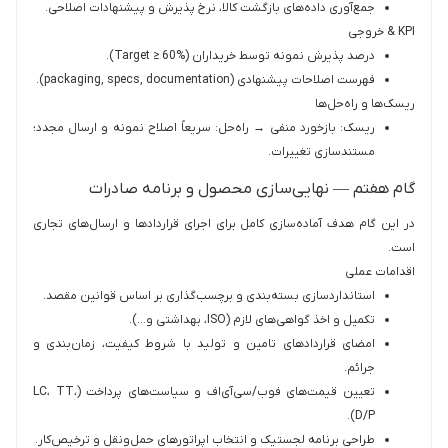
جمع‌آوری داده‌های بازگشت کالا، نرخ پذیرش و پیشنهادات اصلاحی.
KPI & خروجی‌
درصد پذیرش نمونه توسط خریداران (Target ≥ 60%).
فهرست اصلاحات پیشنهادی (packaging, specs, documentation).
ریسک‌ها و راه‌حل‌ها
ریسک: بازخورد منفی → راه‌حل: سریعاً اصلاح نمونه و ارسال مجدد؛
مستندسازی تغییرات.
گام هفتم — نهایی‌سازی محصول و برنامه صادرات
در این گام هدف آماده‌سازی کامل برای اجرای قراردادها و ارسال‌های تجاری
است.
اقدامات عملی
استانداردسازی بسته‌بندی و برچسب‌گذاری بر اساس قوانین مقصد.
تکمیل و اخذ گواهی‌های لازم (ISO، بهداشتی و…).
امضای قراردادهای تامین و تولید با شروط کیفیت، زمان‌بندی و
جرائم.
تعیین قیمت‌های فوب/سی‌آی‌اف و سیاست‌های پرداخت (LC، TT،
D/P).
طراحی برنامه لجستیک و انتخاب اپراتورهای حمل‌ونقل و ترخیص‌کار.