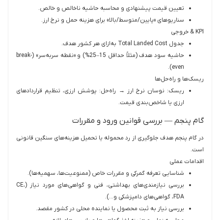
تعیین قیمت پیشنهادی و محاسبه حاشیه ناخالص و خالص.
سناریوهای «پایین/متوسط/بالا» برای هزینه حمل و نرخ ارز.
KPI & خروجی‌
جدول Total Landed Cost به‌ازای هر کشور هدف.
حاشیه سود هدف (مثلاً حداقل 15–25%) و «نقطه سربه‌سر» (break-
even).
ریسک‌ها و راه‌حل‌ها
ریسک: نوسان نرخ ارز → راه‌حل: پوشش ارزی، تنظیم قراردادهای
ارزی یا شاخص‌بندی قیمت.
گام پنجم — بررسی قوانین ورود و مقررات
در گام پنجم هدف جلوگیری از رد محموله یا تحمیل هزینه‌های سنگین قانونی
است.
اقدامات عملی
شناسایی تعرفه گمرکی و مقررات خاص (ممنوعیت‌ها، سهمیه‌ها).
بررسی نیازمندی‌های بهداشتی، فنی و گواهی‌های مورد نیاز (CE،
FDA، گواهی‌های دامپزشکی و…).
بررسی نیاز به ثبت محصول یا نماینده محلی در کشور مقصد.