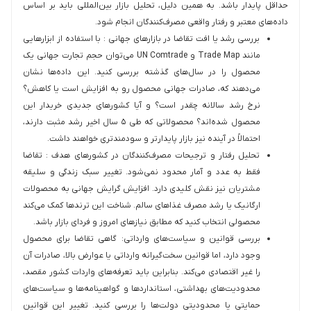
حداقل پایدار باشد. به همین دلیل، تحلیل بازار بین‌المللی باید بر اساس
داده‌های معتبر و رفتار واقعی مصرف‌کنندگان انجام شود.
بررسی رشد یا افت تقاضا در بازارهای جهانی : با استفاده از ابزارهایی
مانند Trade Map و UN Comtrade می‌توان حجم تجارت جهانی یک
محصول را در سال‌های گذشته بررسی کنید. این داده‌ها نشان
می‌دهند که، صادرات جهانی محصول رو به افزایش است یا کاهش؟
نرخ رشد سالانه چقدر است؟ و آیا کشورهای جدیدی خریدار این
محصول شده‌اند؟ محصولاتی که طی ۵ سال اخیر رشد مثبت دارند،
احتمالاً در آینده نیز بازار پایدارتر و سودمندتری خواهند داشت.
تحلیل رفتار و ترجیحات مصرف‌کنندگان در کشورهای هدف : تقاضا
فقط به عدد و آمار محدود نمی‌شود. تغییر سبک زندگی و سلیقه
مشتریان نیز نقش کلیدی دارد. افزایش گرایش جهانی به محصولات
ارگانیک یا رشد مصرف غذاهای سالم. شناخت این ترندها کمک می‌کند
محصولی انتخاب کنید که مطابق نیازهای امروز و فردای بازار باشد.
بررسی قوانین و سیاست‌های وارداتی: گاهی تقاضا برای محصول
وجود دارد، اما قوانین سخت‌گیرانه وارداتی یا عوارض بالا، صادرات آن
را غیر اقتصادی می‌کند. بنابراین باید تعرفه‌های واردات کشور مقصد،
محدودیت‌های بهداشتی، استانداردها و گواهینامه‌ها و سیاست‌های
حمایتی یا محدودیتی دولت‌ها را بررسی کنید. تغییر این قوانین