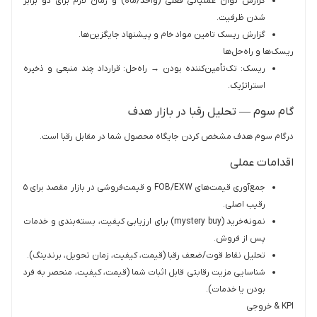
گزارش توان عملیاتی فعلی (واحد/ماه) و زمان لازم برای دو برابر
شدن ظرفیت.
گزارش ریسک تامین مواد خام و پیشنهاد جایگزین‌ها.
ریسک‌ها و راه‌حل‌ها
ریسک: تک‌تأمین‌کننده بودن → راه‌حل: قرارداد چند منبعی و ذخیره
استراتژیک.
گام سوم — تحلیل رقبا در بازار هدف
درگام سوم هدف مشخص کردن جایگاه محصول شما در مقابل رقبا است.
اقدامات عملی
جمع‌آوری قیمت‌های FOB/EXW و قیمت‌فروشی در بازار مقصد برای ۵
رقیب اصلی.
نمونه‌خرید (mystery buy) برای ارزیابی کیفیت، بسته‌بندی و خدمات
پس از فروش.
تحلیل نقاط قوت/ضعف رقبا (قیمت، کیفیت، زمان تحویل، برندینگ).
شناسایی مزیت رقابتی قابل اثبات شما (قیمت، کیفیت، منحصر به فرد
بودن یا خدمات).
KPI & خروجی‌