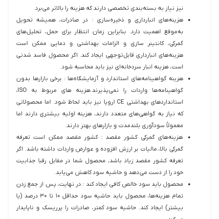
نیز نیاز به بسته‌بندی تخصصی دارند که هزینه را بالاتر می‌برد.
هزینه‌های انبارداری و ذخیره‌سازی : در صادرات، همیشه تحویل
به‌موقع اهمیت دارد. بنابراین زمان انتظار برای حمل، تحلیل‌های
گمرکی، کانتینر سازی و الزامات بهداشتی و دمایی ممکن است
هزینه‌های انبارداری قابل‌توجهی ایجاد کند. اگر محصول فاسد شدنی
است، هزینه انبار سردخانه‌ای نیز باید محاسبه شود.
هزینه گواهینامه‌های استاندارد و آزمایشگاه‌ها : برخی بازارها بدون
گواهینامه‌ها واردات را نمی‌پذیرند.هزینه های مربوط به ISO،
استانداردهای بهداشتی CE اروپا نیز باید لحاظ شود. اما محصولاتی
که نیاز به گواهی‌های متعدد دارند، هزینه اولیه بیشتری دارند اما
معمولاً سودآوری بلندمدت و بازارهای بهتر دارند.
هزینه‌های گمرکی کشور مقصد : کشور مقصد ممکن است تعرفه
گمرکی بالا، مالیات بر ارزش افزوده و عوارض واردات داشته باشد. اگر
تعرفه کشور مقصد زیاد باشد، محصول شما در مقابل رقبا جذابیت
خود را از دست می‌دهد و حاشیه سود کاهش می‌یابد.
محصول باید سود خالص کافی ایجاد کند : در نهایت، پس از جمع زدن
تمام هزینه‌ها، محصول باید حاشیه سود حداقل ۱۰ تا ۳۰ درصد (یا
بیشتر) ایجاد کند. حاشیه سود کمتر، صادرات را پرریسک و ناپایدار