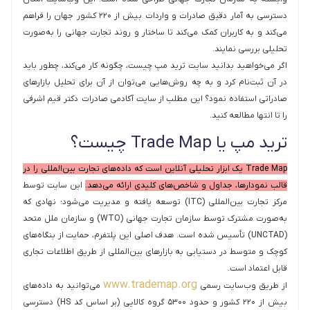
دسترسی به آمار دقیق صادرات و واردات بیش از ۲۲۰ کشور جهان را فراهم
می‌کند و به کاربران کمک می‌کند تا ساختار و روند تجارت جهانی را به‌صورت
تحلیلی بررسی نمایند.
اگر می‌خواهید بدانید سایت ترید مپ چیست، چگونه کار می‌کند، چطور باید
در آن ثبت‌نام کرد و به چه روش‌هایی می‌توان از آن برای تحلیل بازارهای
صادراتی استفاده نمود؟ این مطلب از سایت آکادمی صادرات دکتر قیم اشرفی
را تا انتها مطالعه کنید.
ترید مپ یا Trade Map چیست؟
Trade Map یک ابزار تحلیلی آنلاین است که داده‌های تجارت بین‌المللی را در
قالب نمودارها، جداول و شاخص‌های کلیدی ارائه می‌دهد.
این سایت توسط
مرکز تجارت بین‌المللی (ITC) توسعه یافته و مدیریت می‌شود؛ نهادی که
به‌صورت مشترک توسط سازمان تجارت جهانی (WTO) و سازمان ملل متحد
(UNCTAD) تأسیس شده است. هدف اصلی این پلتفرم، حمایت از بنگاه‌های
کوچک و متوسط در دستیابی به بازارهای بین‌المللی از طریق اطلاعات تجاری
قابل اعتماد است.
www.trademap.org
از طریق وب‌سایت رسمی
می‌توانید به داده‌های
بیش از ۲۲۰ كشور و حدود ۵۳۰۰ گروه کالایی (بر اساس کد HS) دسترسی