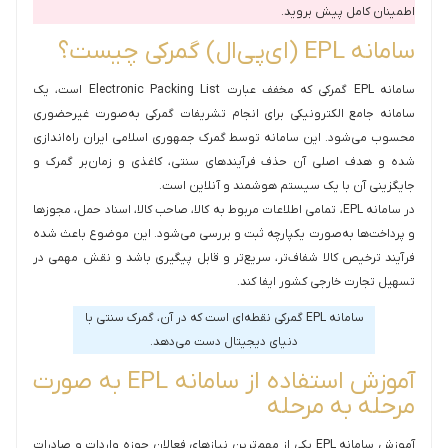
اطمینان کامل پیش بروید.
سامانه EPL (ای‌پی‌ال) گمرکی چیست؟
سامانه EPL گمرکی که مخفف عبارت Electronic Packing List است، یک
سامانه جامع الکترونیکی برای انجام تشریفات گمرکی به‌صورت غیرحضوری
محسوب می‌شود. این سامانه توسط گمرک جمهوری اسلامی ایران راه‌اندازی
شده و هدف اصلی آن حذف فرآیندهای سنتی، کاغذی و زمان‌بر گمرک و
جایگزینی آن با یک سیستم هوشمند و آنلاین است.
در سامانه EPL، تمامی اطلاعات مربوط به کالا، صاحب کالا، اسناد حمل، مجوزها
و پرداخت‌ها به‌صورت یکپارچه ثبت و بررسی می‌شود. این موضوع باعث شده
فرآیند ترخیص کالا شفاف‌تر، سریع‌تر و قابل پیگیری باشد و نقش مهمی در
تسهیل تجارت خارجی کشور ایفا کند.
سامانه EPL گمرکی نقطه‌ای است که در آن، گمرک سنتی با
دنیای دیجیتال دست می‌دهد.
آموزش استفاده از سامانه EPL به صورت
مرحله به مرحله
آموزش سامانه EPL یکی از مهم‌ترین نیازهای فعالان حوزه واردات و صادرات