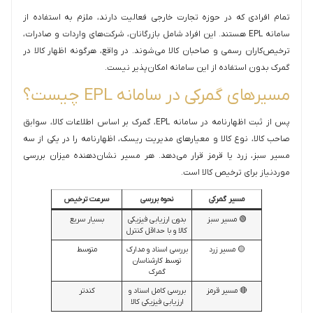
تمام افرادی که در حوزه تجارت خارجی فعالیت دارند، ملزم به استفاده از
سامانه EPL هستند. این افراد شامل بازرگانان، شرکت‌های واردات و صادرات،
ترخیص‌کاران رسمی و صاحبان کالا می‌شوند. در واقع، هرگونه اظهار کالا در
گمرک بدون استفاده از این سامانه امکان‌پذیر نیست.
مسیرهای گمرکی در سامانه EPL چیست؟
پس از ثبت اظهارنامه در سامانه EPL، گمرک بر اساس اطلاعات کالا، سوابق
صاحب کالا، نوع کالا و معیارهای مدیریت ریسک، اظهارنامه را در یکی از سه
مسیر سبز، زرد یا قرمز قرار می‌دهد. هر مسیر نشان‌دهنده میزان بررسی
موردنیاز برای ترخیص کالا است.
مسیر گمرکی
نحوه بررسی
سرعت ترخیص
🟢 مسیر سبز
بدون ارزیابی فیزیکی
بسیار سریع
کالا و با حداقل کنترل
🟡 مسیر زرد
بررسی اسناد و مدارک
متوسط
توسط کارشناسان
گمرک
🔴 مسیر قرمز
بررسی کامل اسناد و
کندتر
ارزیابی فیزیکی کالا