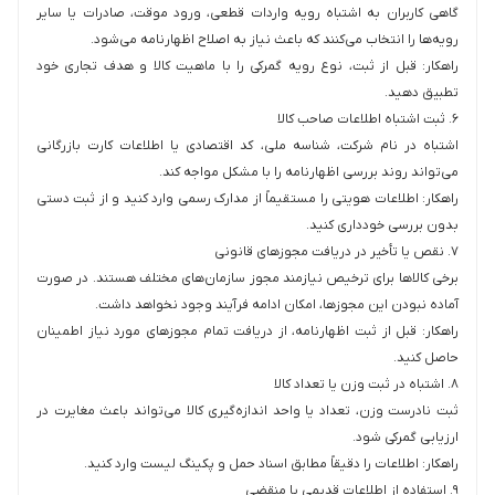
گاهی کاربران به اشتباه رویه واردات قطعی، ورود موقت، صادرات یا سایر
رویه‌ها را انتخاب می‌کنند که باعث نیاز به اصلاح اظهارنامه می‌شود.
راهکار: قبل از ثبت، نوع رویه گمرکی را با ماهیت کالا و هدف تجاری خود
تطبیق دهید.
۶. ثبت اشتباه اطلاعات صاحب کالا
اشتباه در نام شرکت، شناسه ملی، کد اقتصادی یا اطلاعات کارت بازرگانی
می‌تواند روند بررسی اظهارنامه را با مشکل مواجه کند.
راهکار: اطلاعات هویتی را مستقیماً از مدارک رسمی وارد کنید و از ثبت دستی
بدون بررسی خودداری کنید.
۷. نقص یا تأخیر در دریافت مجوزهای قانونی
برخی کالاها برای ترخیص نیازمند مجوز سازمان‌های مختلف هستند. در صورت
آماده نبودن این مجوزها، امکان ادامه فرآیند وجود نخواهد داشت.
راهکار: قبل از ثبت اظهارنامه، از دریافت تمام مجوزهای مورد نیاز اطمینان
حاصل کنید.
۸. اشتباه در ثبت وزن یا تعداد کالا
ثبت نادرست وزن، تعداد یا واحد اندازه‌گیری کالا می‌تواند باعث مغایرت در
ارزیابی گمرکی شود.
راهکار: اطلاعات را دقیقاً مطابق اسناد حمل و پکینگ لیست وارد کنید.
۹. استفاده از اطلاعات قدیمی یا منقضی