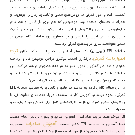
سامانه EPL گمرکی
یکی از مهم‌ترین ابزارهای الکترونیکی در حوزه تجارت خارجی
است، که با هدف تسهیل و تسریع تشریفات گمرکی راه‌اندازی شده است. در
گذشته، انجام امور گمرکی به روش‌های سنتی و کاغذی، زمان‌بر، پرهزینه و
همراه با خطاهای متعدد بود؛ موضوعی که هم برای بازرگانان و هم برای
سازمان‌های نظارتی چالش‌های زیادی ایجاد می‌کرد. به همین دلیل، گمرک
جمهوری اسلامی ایران با طراحی و پیاده‌سازی این سامانه، گام مهمی در
مسیر هوشمند سازی فرآیندهای گمرکی برداشت.
ثبت
سامانه EPL (ای‌پی‌ال)
یک بستر آنلاین و یکپارچه است که امکان
اظهارنامه گمرکی
، بارگذاری اسناد، پیگیری مراحل ترخیص کالا و پرداخت
حقوق و عوارض گمرکی را بدون نیاز به مراجعه حضوری فراهم می‌کند. این
سامانه علاوه بر کاهش زمان و هزینه‌های ترخیص، با افزایش شفافیت و
دقت، نقش مؤثری در کاهش تخلفات و خطاهای انسانی ایفا می‌کند.
در این مقاله تلاش کرده‌ایم به‌صورت جامع و کاربردی به معرفی سامانه EPL
گمرکی، نحوه ثبت‌نام، آموزش کار با سامانه، مزایا، خدمات و تفاوت آن با
روش‌های سنتی گمرک بپردازیم، تا راهنمایی کامل برای فعالان حوزه واردات و
صادرات باشد.
اگر می‌خواهید فرآیند صادرات را اصولی، سریع و بدون دردسر انجام دهید،
آموزش صادرات
فقط آشنایی با سامانه EPL کافی نیست.
به‌صورت
کاربردی به شما کمک می‌کند از مرحله آماده‌سازی کالا تا خروج آن از گمرک، با