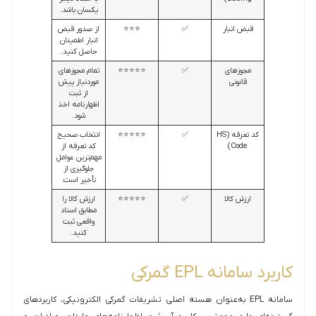
یکسان باشد.
قبض انبار
✅
⭐⭐⭐
از صدور قبض
انبار اطمینان
حاصل کنید.
مجوزهای
✅
⭐⭐⭐⭐⭐
تمام مجوزهای
قانونی
موردنیاز پیش
از ثبت
اظهارنامه اخذ
شود.
کد تعرفه (HS
✅
⭐⭐⭐⭐⭐
انتخاب صحیح
Code)
کد تعرفه از
مهم‌ترین عوامل
جلوگیری از
تأخیر است.
ارزش کالا
✅
⭐⭐⭐⭐⭐
ارزش کالا را
مطابق اسناد
واقعی ثبت
کنید.
کاربرد سامانه EPL گمرکی
سامانه EPL به‌عنوان هسته اصلی تشریفات گمرکی الکترونیکی، کاربردهای