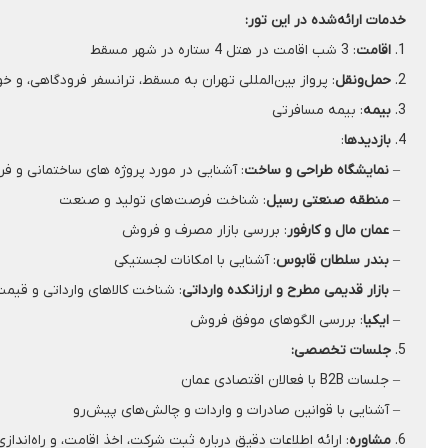
خدمات ارائه‌شده در این تور:
1.
اقامت
: 3 شب اقامت در هتل 4 ستاره در شهر مسقط
2.
حمل‌ونقل
: پرواز بین‌المللی تهران به مسقط، ترانسفر فرودگاهی، و خو
3.
بیمه
: بیمه مسافرتی
4.
بازدیدها
:
–
نمایشگاه طراحی و ساخت
: آشنایی در مورد پروژه های ساختمانی و 
–
منطقه صنعتی رسیل
: شناخت فرصت‌های تولید و صنعت
–
عمان مال و کارفور
: بررسی بازار مصرف و فروش
–
بندر سلطان قابوس
: آشنایی با امکانات لجستیکی
–
بازار قدیمی مطرح و ارزانکده وارداتی
: شناخت کالاهای وارداتی و قیمت
–
ایکیا
: بررسی الگوهای موفق فروش
5.
جلسات تخصصی:
– جلسات B2B با فعالان اقتصادی عمان
– آشنایی با قوانین صادرات و واردات و چالش‌های پیش‌رو
6.
مشاوره
: ارائه اطلاعات دقیق درباره ثبت شرکت، اخذ اقامت، و راه‌اندا