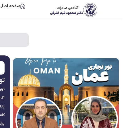
صفحه اصلی
تو
تور
آکا
باز
کام
برا