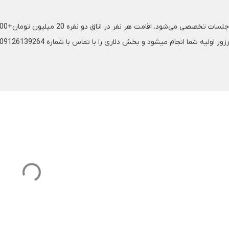
 می‌شود. اقامت هر نفر در اتاق دو نفره 20 میلیون تومان+900 دلار
د و بخش دلاری را با تماس با شماره 09126139264 میتوانید تا قبل از سفر تکمیل کنید.