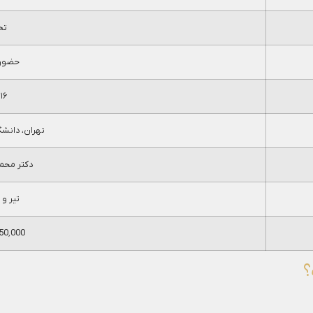
تخ
حضوری
۱۶ ساعت
تهران، دانش
دکتر محم
تیر و مر
22٬950٬000
؟