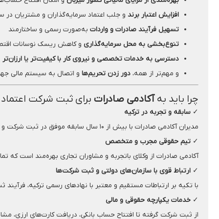
بهره‌مندی از مزایای مالیاتی کشور میزبان
و امکان افتتاح حساب‌های
افزایش اعتبار برند
و جلب اعتماد سرمایه‌گذاران و مشتریان در 
تسهیل فرآیند صادرات و واردات
به‌صورت رسمی و ساختارمند
تنوع‌بخشی به محل سرمایه‌گذاری
و کاهش ریسک نوسانات اقتصا
دسترسی به خدمات تخصصی و نیروی کار با کیفیت‌تر یا ارزان‌تر
و مهم‌تر از همه،
دور زدن تحریم‌ها
و اتصال به سیستم مالی جها
چرا باید به
آکادمی صادرات
برای ثبت شرکت اعتماد 
✓
سابقه و تجربه در ترکیه
مدیران آکادمی صادرات با بیش از ۱۰ سال سابقه موفق در ثبت شرکت و ارائه خدمات حقوقی در ترکیه، مسیری امن، قانونی و مطمئن برای سرمایه‌گذاران ایرانی فراهم کرده‌اند.
✓
تیم حقوقی مجرب و متخصص
آکادمی صادرات از وکلای باتجربه و مشاوران تجاری بهره‌مند است که تم
✓
ارتباط قوی با سازمان‌های دولتی و ثبت شرکت‌ها
با تکیه بر ارتباطات مستقیم و معتبر با نهادهای رسمی ترکیه، فرآیند
✓
خدمات یکپارچه حقوقی و مالی
از ثبت شرکت گرفته تا افتتاح حساب بانکی، دریافت کارت‌های ارزی، مشا